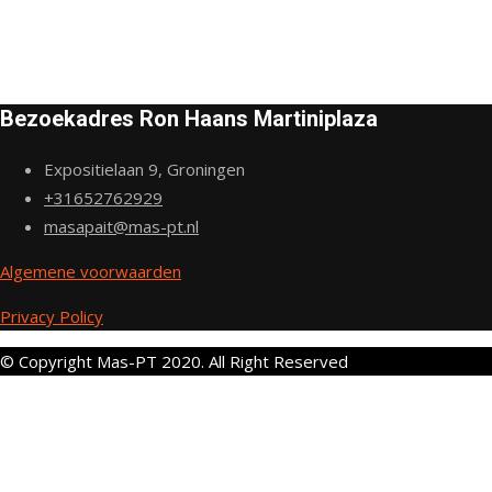
Bezoekadres Ron Haans Martiniplaza
Expositielaan 9, Groningen
+31652762929
masapait@mas-pt.nl
Algemene voorwaarden
Privacy Policy
© Copyright Mas-PT 2020. All Right Reserved