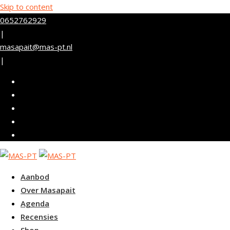
Skip to content
0652762929
|
masapait@mas-pt.nl
|
Aanbod
Over Masapait
Agenda
Recensies